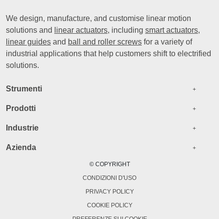
We design, manufacture, and customise linear motion
solutions and
linear actuators
, including
smart actuators
,
linear guides
and
ball and roller screws
for a variety of
industrial applications that help customers shift to electrified
solutions.
Footer menu EN
Strumenti
+
Prodotti
+
Industrie
+
Azienda
+
© COPYRIGHT
CONDIZIONI D'USO
PRIVACY POLICY
COOKIE POLICY