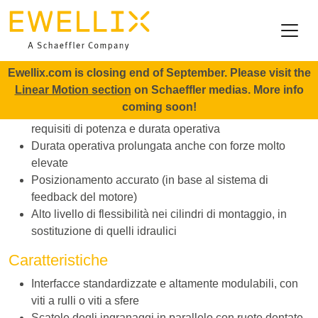
Salta al contenuto principale
Home
Prodotti
Attuatori ad alte prestazioni
CASM-100
CASM-100
Ewellix.com is closing end of September. Please visit the
Benefici
Linear Motion section
on Schaeffler medias. More info
coming soon!
Per un'ampia gamma di applicazioni con diversi
requisiti di potenza e durata operativa
Durata operativa prolungata anche con forze molto
elevate
Posizionamento accurato (in base al sistema di
feedback del motore)
Alto livello di flessibilità nei cilindri di montaggio, in
sostituzione di quelli idraulici
Caratteristiche
Interfacce standardizzate e altamente modulabili, con
viti a rulli o viti a sfere
Scatole degli ingranaggi in parallelo con ruote dentate