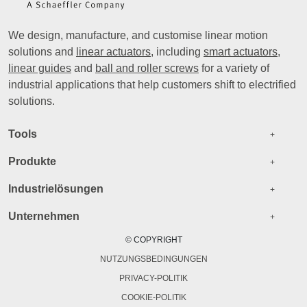
We design, manufacture, and customise linear motion
solutions and
linear actuators
, including
smart actuators
,
linear guides
and
ball and roller screws
for a variety of
industrial applications that help customers shift to electrified
solutions.
Footer menu EN
Tools
+
Produkte
+
Industrielösungen
+
Unternehmen
+
© COPYRIGHT
NUTZUNGSBEDINGUNGEN
PRIVACY-POLITIK
COOKIE-POLITIK