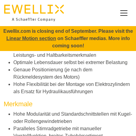
Direkt zum Inhalt
Startseite
Produkte
Hochleistungs-Aktuatoren
CASM-100
CASM-100
Ewellix.com is closing end of September. Please visit the
Vorteile
Linear Motion section
on Schaeffler medias. More info
coming soon!
Breites Anwendungsspektrum mit unterschiedlichen
Leistungs- und Haltbarkeitsmerkmalen
Optimale Lebensdauer selbst bei extremer Belastung
Genaue Positionierung (je nach dem
Rückmeldesystem des Motors)
Hohe Flexibilität bei der Montage von Elektrozylindern
als Ersatz für Hydraulikausführungen
Merkmale
Hohe Modularität und Standardschnittstellen mit Kugel-
oder Rollengewindetrieben
Paralleles Stirnradgetriebe mit manueller
Verstellfunktion, breites Zubehörsortiment